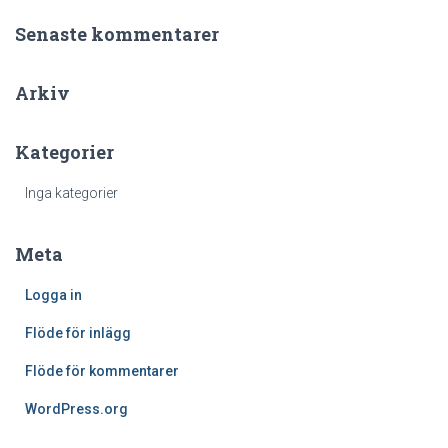
f
Senaste kommentarer
t
e
r
Arkiv
:
Kategorier
Inga kategorier
Meta
Logga in
Flöde för inlägg
Flöde för kommentarer
WordPress.org