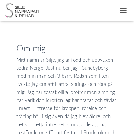
S
L
Å
P
Å
/
Om mig
A
V
Mitt namn är Silje, jag är född och uppvuxen i
N
A
södra Norge. Just nu bor jag i Sundbyberg
V
med min man och 3 barn. Redan som liten
I
G
tyckte jag om att klattra, springa och röra på
E
mig. Jag har testat olika idrotter men simning
R
har varit den idrotten jag har tränat och tävlat
I
N
i mest i. Intresse för kroppen, rörelse och
G
träning håll i sig även då jag blev äldre, och
det var detta intresset som gjorde att jag
bestämde mig för att flytta till Stockholm och